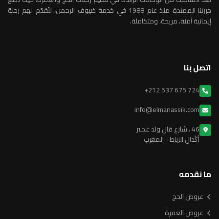
خبرتنا الممتدة منذ عام 1988 في خدمة ضيوف الرحمن، لنُقدّم لهم رحلة
إيمانية آمنة، مريحة، ومتكاملة.
اتصل بنا
+212 537 675 724
info@elmanassik.com
46 ، شارع فال ولد عمير
أڭدال الرباط - المغرب
ما نقدمه
عروض الحج
عروض العمرة