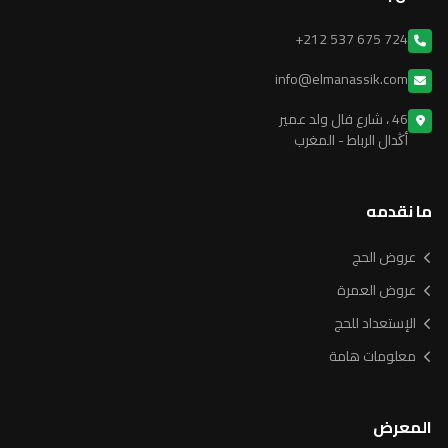
+212 537 675 724
info@elmanassik.com
46 ، شارع فال ولد عمير
أڭدال الرباط - المغرب
ما نقدمه
عروض الحج
عروض العمرة
الإستعداد للحج
معلومات هامة
المعرض