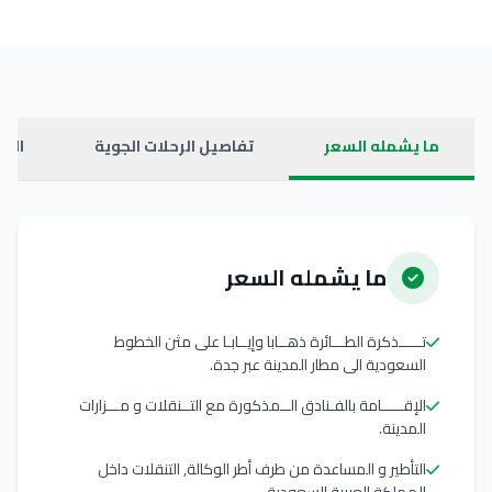
ما يشمله السعر
تفاصيل الرحلات الجوية
الفن
ما يشمله السعر
تـــــذكرة الطـــائرة ذهــابا وإيــابـا على مثن الخطوط
السعودية الى مطار المدينة عبر جدة.
الإقـــــامة بالفـنادق الــمذكورة مع التــنقلات و مـــزارات
المدينة.
التأطير و المساعدة من طرف أطر الوكالة, التنقلات داخل