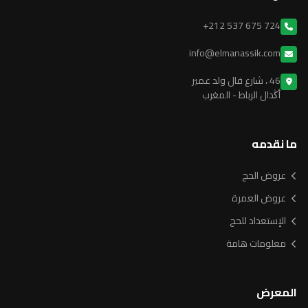
+212 537 675 724
info@elmanassik.com
46 ، شارع فال ولد عمير
أڭدال الرباط - المغرب
ما نقدمه
عروض الحج
عروض العمرة
الإستعداد للحج
معلومات هامة
المعرض