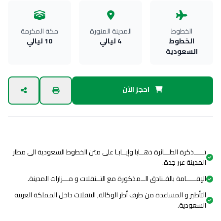
الخطوط
المدينة المنورة
مكة المكرمة
الخطوط
4 ليالي
10 ليالي
السعودية
احجز الآن
مميزات البرنامج
تـــــذكرة الطـــائرة ذهــابا وإيــابـا على مثن الخطوط السعودية الى مطار
المدينة عبر جدة.
الإقـــــامة بالفـنادق الــمذكورة مع التــنقلات و مـــزارات المدينة.
التأطير و المساعدة من طرف أطر الوكالة, التنقلات داخل المملكة العربية
السعودية.